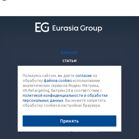
КАТАЛОГ
СТАТЬИ
ВОПРОСЫ И ОТВЕТЫ
Пользуясь сайтом, вы даете
согласие
на
КОМПАНИЯ
обработку
файлов cookies
использование
КОНТАКТЫ
аналитических сервисов Яндекс Метрика,
VK.Retargeting, Битрикс24 в соответствии с
политикой конфиденциальности и обработки
8 (800) 707-12-53
персональных данных
. Вы можете запретить
обработку cookies в настройках браузера.
paket@eq-mail.ru
Принять
© 2026 Все права защищены.
Политика конфиденциальности