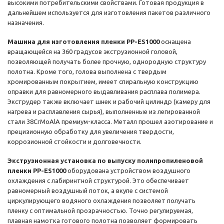
высокими потребительскими свойствами. Готовая продукция в
дальнейшем используется для изготовления пакетов различного
назначения.
Машина для изготовления пленки PP-ES1000
оснащена
вращающейся на 360 градусов экструзионной головой,
позволяющей получать более прочную, однородную структуру
полотна. Кроме того, голова выполнена с твердым
хромированным покрытием, имеет спиральную конструкцию
оправки для равномерного выдавливания расплава полимера.
Экструдер также включает шнек и рабочий цилиндр (камеру для
нагрева и расплавления сырья), выполненные из легированной
стали 38CrMoAlA премиум-класса. Металл прошел азотирование и
прецизионную обработку для увеличения твердости,
коррозионной стойкости и долговечности.
Экструзионная установка по выпуску полипропиленовой
пленки PP-ES1000
оборудована устройством воздушного
охлаждения с лабиринтной структурой. Это обеспечивает
равномерный воздушный поток, а вкупе с системой
циркулирующего водяного охлаждения позволяет получать
пленку с оптимальной прозрачностью. Точно регулируемая,
плавная намотка готового полотна позволяет формировать