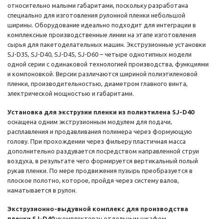
относительно малыми габаритами, поскольку разработана
специально для изготовления рулонной пленки небольшой
ширины. Оборудование идеально подходит для интеграции в
комплексные производственные линии на этапе изготовления
сырья для пакетоделательных машин. Экструзионные установки
SJ-D35, SJ-D40, SJ-D45, SJ-D60 – четыре однотипных модели
одной серии с одинаковой технологией производства, функциями
и компоновкой. Версии различаются шириной полиэтиленовой
пленки, производительностью, диаметром главного винта,
электрической мощностью и габаритами.
Установка для экструзии пленки из полиэтилена SJ-D40
оснащена одним экструзионным модулем для подачи,
расплавления и продавливания полимера через формующую
голову. При прохождении через фильеру пластичная масса
дополнительно раздувается посредством направленной струи
воздуха, в результате чего формируется вертикальный полый
рукав пленки. По мере продвижения пузырь преобразуется в
плоское полотно, которое, пройдя через систему валов,
наматывается в рулон.
Экструзионно-выдувной комплекс для производства
пленки SJ-D40
укомплектован отдельным шкафом