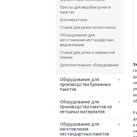
Прессы для вырубки ручек в
пакетах
Агломераторы
Станки для резки полиэтилена
Оборудование для
изготовления нестандартных
видов пленки
Станки для резки и перемотки
пленки
Э
Дополнительное оборудование
г
д
Оборудование для
с
производства бумажных
у
пакетов
м
о
Оборудование для
производства пакетов из
нетканых материалов
Р
д
Оборудование для
и
изготовления
о
нестандартных пакетов