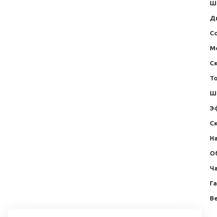
Ш
Д
С
М
С
Т
Ш
Э
Ск
Н
О
Ча
Г
Ве