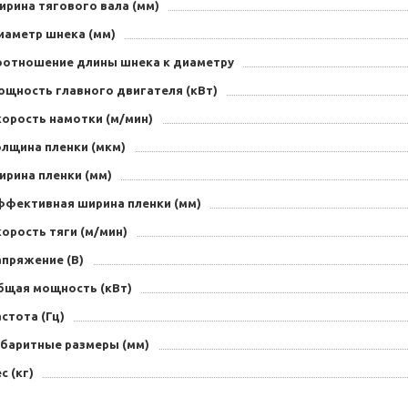
ирина тягового вала (мм)
иаметр шнека (мм)
оотношение длины шнека к диаметру
ощность главного двигателя (кВт)
корость намотки (м/мин)
олщина пленки (мкм)
ирина пленки (мм)
ффективная ширина пленки (мм)
орость тяги (м/мин)
апряжение (B)
бщая мощность (кВт)
стота (Гц)
абаритные размеры (мм)
с (кг)