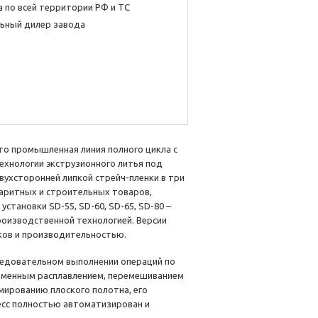
 по всей территории РФ и ТС
ьный дилер завода
то промышленная линия полного цикла с
ехнологии экструзионного литья под
вухсторонней липкой стрейч-пленки в три
баритных и строительных товаров,
становки SD-55, SD-60, SD-65, SD-80 –
роизводственной технологией. Версии
ков и производительностью.
ледовательном выполнении операций по
ременным расплавлением, перемешиванием
мированию плоского полотна, его
есс полностью автоматизирован и