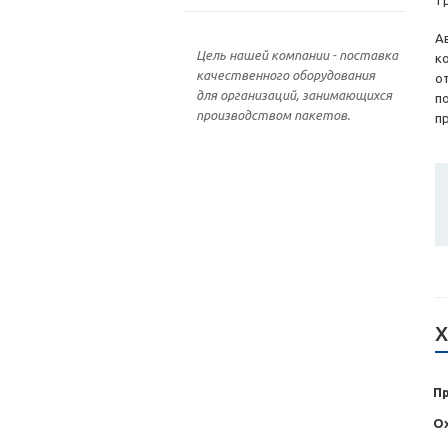
т
А
Цель нашей компании - поставка
к
качественного оборудования
о
для организаций, занимающихся
п
производством пакетов.
п
Х
П
О