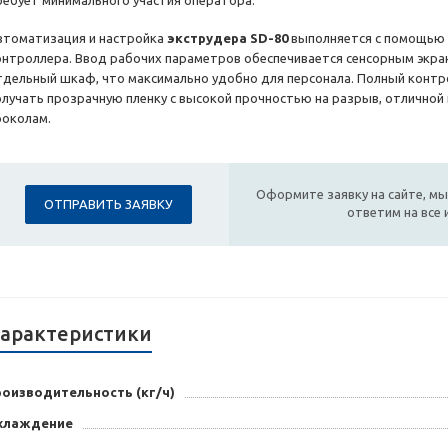
ребует минимального участия оператора.
втоматизация и настройка
экструдера SD-80
выполняется с помощью 
онтроллера. Ввод рабочих параметров обеспечивается сенсорным экра
тдельный шкаф, что максимально удобно для персонала. Полный контр
олучать прозрачную пленку с высокой прочностью на разрыв, отличной
роколам.
Оформите заявку на сайте, мы
ОТПРАВИТЬ ЗАЯВКУ
ответим на все
арактеристики
роизводительность (кг/ч)
хлаждение