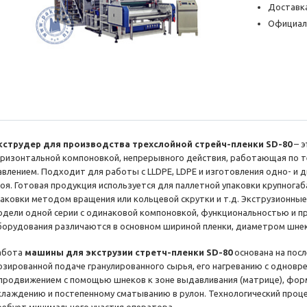
Доставка
Официал
кструдер для производства трехслойной стрейч-пленки SD-80
– э
оризонтальной компоновкой, непрерывного действия, работающая по т
авлением. Подходит для работы с LLDPE, LDPE и изготовления одно- и д
лоя. Готовая продукция используется для паллетной упаковки крупнога
паковки методом вращения или кольцевой скрутки и т.д. Экструзионные у
одели одной серии с одинаковой компоновкой, функциональностью и п
борудования различаются в основном шириной пленки, диаметром шне
абота
машины для экструзии стретч-пленки SD-80
основана на пос
озированной подаче гранулированного сырья, его нагреванию с однов
 продвижением с помощью шнеков к зоне выдавливания (матрице), фор
хлаждению и постепенному сматыванию в рулон. Технологический проц