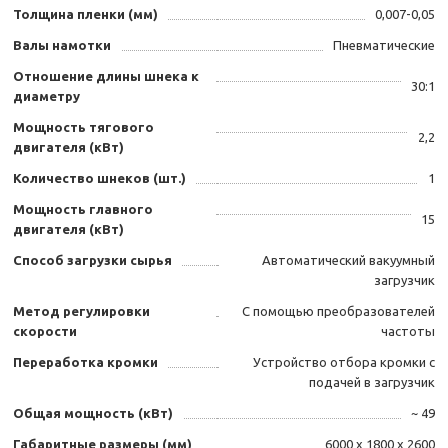
Толщина пленки (мм)
0,007-0,05
Валы намотки
Пневматические
Отношение длины шнека к
30:1
диаметру
Мощность тягового
2,2
двигателя (кВт)
Количество шнеков (шт.)
1
Мощность главного
15
двигателя (кВт)
Способ загрузки сырья
Автоматический вакуумный
загрузчик
Метод регулировки
С помощью преобразователей
скорости
частоты
Переработка кромки
Устройство отбора кромки с
подачей в загрузчик
Общая мощность (кВт)
~ 49
Габаритные размеры (мм)
6000 x 1800 x 2600