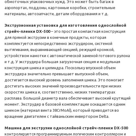
обмоточных упаковочных нужд. Это может быть багаж в
аэропортах, поддоны, картонные коробки, строительные
материалы, автозапчасти, детали оборудования и т.д.
Экструзионная установка для изготовления однослойной
стрейч-пленки DX-500
– это простая компактная конструкция
для прямой экструзии в конечные продукты, которая
комплектуется непосредственно экструдером, системой
вытягивания, выравнивающей секцией, режущей кромкой,
устройством намотки с автоматической заменой готового рулона
и т.д. У экструдера большая загрузочная секция и модульная
конструкция шнека и цилиндра. Поскольку впускной объем
экструдера значительно превышает выпускной объем,
достигается высокий уровень заполнения шнека. Это помогает
достигать высоких значений производительности при низких
скоростях шнека и, соответственно, низких температурах
расплава. Большой диаметр вала обеспечивает высокий крутящий
момент. Экструдер в базовой комплектации оснащается одним
шнеком (материал винта 38CrMoAl), который приводится во
вращение двигателем с тайваньским инвертором Delta.
Машина для экструзии однослойной стрейч-пленки DX-500
контролируется программируемым логическим контроллером и