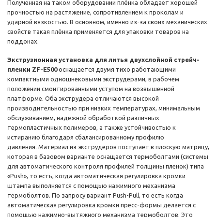
Полученная на таком оборудовании плёнка обладает хорошей
прочностью на растяжение, сопротивлением к проколам и
ударной вязкостью. В основном, именно из-за своих механических
свойств такая плёнка применяется для упаковки товаров на
поддонах.
Экструзионная установка для литья двухслойной стрейч-
пленки ZF-E500
оснащается двумя тихо работающими
компактными одношнековыми экструдерами, в рабочем
положении смонтированными уступом на возвышенной
платформе. Оба экструдера отличаются высокой
производительностью при низких температурах, минимальным
обслуживанием, надежной обработкой различных
термопластичных полимеров, а также устойчивостью к
истиранию благодаря сбалансированному профилю
давления. Материал из экструдеров поступает в плоскую матрицу,
которая в базовом варианте оснащается термоболтами (системы
для автоматического контроля профилей толщины пленок) типа
«Push», то есть, когда автоматическая регулировка кромки
штампа выполняется с помощью нажимного механизма
термоболтов. По запросу вариант Push-Pull, то есть когда
автоматическая регулировка кромки пресс-формы делается с
помощью нажимно-вытяжного механизма термоболтов. Это