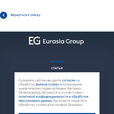
Вернуться к списку
КАТАЛОГ
СТАТЬИ
ВОПРОСЫ И ОТВЕТЫ
Пользуясь сайтом, вы даете
согласие
на
КОМПАНИЯ
обработку
файлов cookies
использование
КОНТАКТЫ
аналитических сервисов Яндекс Метрика,
VK.Retargeting, Битрикс24 в соответствии с
политикой конфиденциальности и обработки
8 (800) 707-12-53
персональных данных
. Вы можете запретить
обработку cookies в настройках браузера.
paket@eq-mail.ru