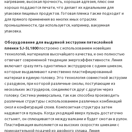
нагревание, высокая прочность, хорошая адгезия, плюс они
хорошо поддаются печати, что делает их идеальными для
упаковки пищевых продуктов. Готовая пленка также подходит и
для прямого применения во многих иных отраслях
промышленности, где используется, например, вакуумная
упаковка.
Оборудование для выдувной экструзии пятислойной
пленки SJ-5L1800
построено с использованием новейших
технологий, материалов высочайшего качества, и оно полностью
отвечает современной тенденции энергоэффективности. Линия
включает сразу пять однотипных экструдеров с одним шнеком,
которые выдавливают качественно пластифицированный
материал в единую головку. Это технология совместной экструзии
с раздувом, при которой различные смолы, поступающие из
нескольких экструдеров, соединяются друг с другом через
головку. Система универсальна, так как способна производить
различные структуры с использованием различных комбинаций
смол и конфигураций слоев. Композитная структура затем
надувается в пузырь. Когда уходящий вверх пузырь достаточно
остынет, он сплющивается между валками и будет смотан в рулон.
Пластификация выполняется на высоких скоростях шнеками с
принудительной подачей из двойного сплава. Линия