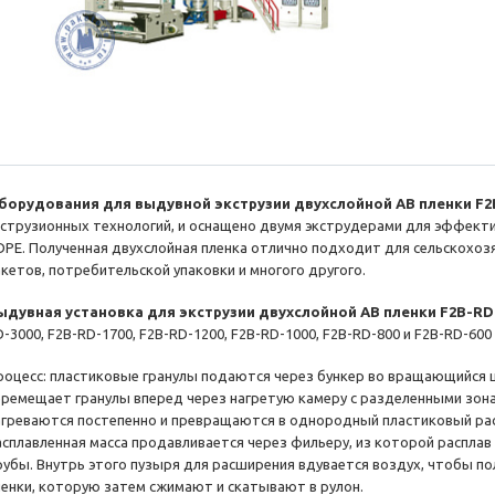
борудования для выдувной экструзии двухслойной AB пленки F2
кструзионных технологий, и оснащено двумя экструдерами для эффекти
DPE. Полученная двухслойная пленка отлично подходит для сельскохо
акетов, потребительской упаковки и многого другого.
ыдувная установка для экструзии двухслойной AB пленки F2B-RD
-3000, F2B-RD-1700, F2B-RD-1200, F2B-RD-1000, F2B-RD-800 и F2B-RD-600
роцесс: пластиковые гранулы подаются через бункер во вращающийся 
еремещает гранулы вперед через нагретую камеру с разделенными зон
агреваются постепенно и превращаются в однородный пластиковый рас
асплавленная масса продавливается через фильеру, из которой распла
рубы. Внутрь этого пузыря для расширения вдувается воздух, чтобы п
ленки, которую затем сжимают и скатывают в рулон.