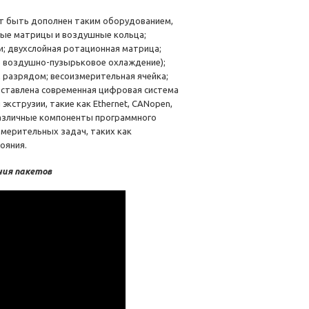
т быть дополнен таким оборудованием,
ные матрицы и воздушные кольца;
; двухслойная ротационная матрица;
е воздушно-пузырьковое охлаждение);
 разрядом; весоизмерительная ячейка;
оставлена современная цифровая система
кструзии, такие как Ethernet, CANopen,
различные компоненты программного
змерительных задач, таких как
ояния.
ния пакетов