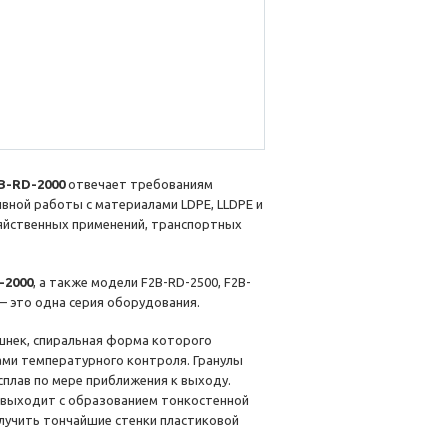
B-RD-2000
отвечает требованиям
вной работы с материалами LDPE, LLDPE и
зяйственных применений, транспортных
-2000
, а также модели F2B-RD-2500, F2B-
 – это одна серия оборудования.
шнек, спиральная форма которого
ами температурного контроля. Гранулы
плав по мере приближения к выходу.
в выходит с образованием тонкостенной
олучить тончайшие стенки пластиковой