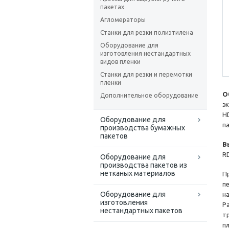
пакетах
Агломераторы
Станки для резки полиэтилена
Оборудование для
изготовления нестандартных
видов пленки
Станки для резки и перемотки
пленки
О
Дополнительное оборудование
э
H
Оборудование для
п
производства бумажных
пакетов
В
RD
Оборудование для
производства пакетов из
нетканых материалов
П
п
Оборудование для
н
изготовления
Р
нестандартных пакетов
т
п