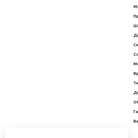
М
П
Ш
Д
С
С
М
В
Т
Д
О
Г
Ве