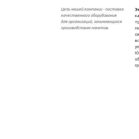
Цель нашей компании - поставка
Э
качественного оборудования
к
для организаций, занимающихся
т
производством пакетов.
г
с
в
у
I
о
г