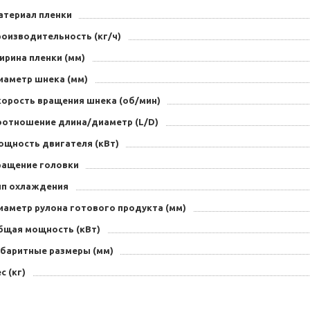
атериал пленки
роизводительность (кг/ч)
ирина пленки (мм)
иаметр шнека (мм)
корость вращения шнека (об/мин)
оотношение длина/диаметр (L/D)
ощность двигателя (кВт)
ращение головки
ип охлаждения
иаметр рулона готового продукта (мм)
бщая мощность (кВт)
абаритные размеры (мм)
с (кг)