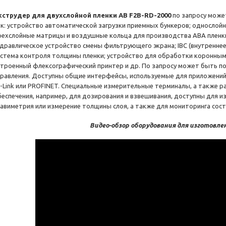
кструдер для двухслойной пленки AB F2B-RD-2000
по запросу може
ак: устройство автоматической загрузки приемных бункеров; однослой
рехслойные матрицы и воздушные кольца для производства АВА пленки
идравлическое устройство смены фильтрующего экрана; IBC (внутренне
истема контроля толщины пленки; устройство для обработки коронным
строенный флексографический принтер и др. По запросу может быть п
правления. Доступны общие интерфейсы, используемые для приложений э
O-Link или PROFINET. Специальные измерительные терминалы, а также 
беспечения, например, для дозирования и взвешивания, доступны для и
равиметрия или измерение толщины слоя, а также для мониторинга сост
Видео-обзор оборудования для изготовле