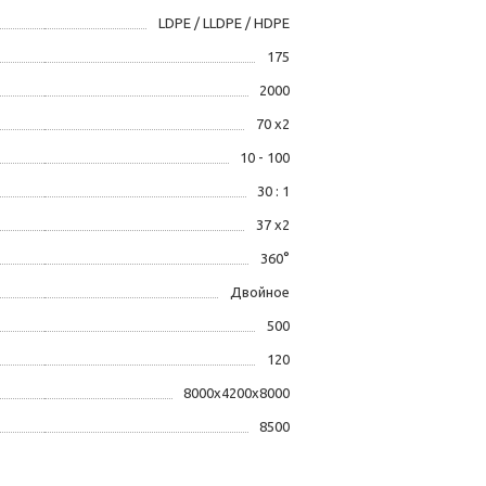
LDPE / LLDPE / HDPE
175
2000
70 x2
10 - 100
30 : 1
37 x2
360°
Двойное
500
120
8000x4200x8000
8500