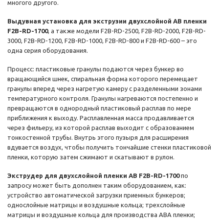
многого другого.
Выдувная установка для экструзии двухслойной AB пленки
F2B-RD-1700
, а также модели F2B-RD-2500, F2B-RD-2000, F2B-RD-
3000, F2B-RD-1200, F2B-RD-1000, F2B-RD-800 и F2B-RD-600 – это
одна серия оборудования.
Процесс: пластиковые гранулы подаются через бункер во
вращающийся шнек, спиральная форма которого перемещает
гранулы вперед через нагретую камеру с разделенными зонами
температурного контроля. Гранулы нагреваются постепенно и
превращаются в однородный пластиковый расплав по мере
приближения к выходу. Расплавленная масса продавливается
через фильеру, из которой расплав выходит с образованием
тонкостенной трубы. Внутрь этого пузыря для расширения
вдувается воздух, чтобы получить тончайшие стенки пластиковой
пленки, которую затем сжимают и скатывают в рулон.
Экструдер для двухслойной пленки AB F2B-RD-1700
по
запросу может быть дополнен таким оборудованием, как:
устройство автоматической загрузки приемных бункеров;
однослойные матрицы и воздушные кольца; трехслойные
матрицы и воздушные кольца для производства АВА пленки;