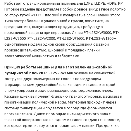
Работает с гранулированными полимерами LDPE, LLDPE, HDPE, PP.
Готовое изделие представляет собой ровное аккуратное полотно
со структурой «1+1» – плоский и пузырчатые слои. Пленки этого
типа востребованы в упаковочной отрасли, логистике, на
предприятиях, выпускающих продукцию, требующую
повышенной защиты при перевозке. Линии PT-L2S2-W3000, PT-
L2S2-W2600, PT-L2S2-W2000, PT-L2S2-W1600, PT-L2S2-W1200 –
однотипные модели одной серии оборудования с разной
производительностью, шириной и толщиной пленки,
электрической мощностью и габаритами.
Принцип
работы машины для изготовления 2-слойной
пузырчатой пленки PT-L2S2-W1600
основан на совместной
экструзии двух полимерных потоков с последующим
формированием двухслойной пленки, один из слоев которой
структурирован в виде равномерно распределенных ячеек.
Каждый шнек выполняет функцию транспортировки, расплава и
гомогенизации полимерной массы. Материал проходит через
систему фильтрации и подается в голову, где формируется
плоская пленка. Далее с помощью цилиндрического вала с
ячеистой поверхностью на одном из слоев создаются полости,
которые герметизируются вторым слоем пленки. Продольные