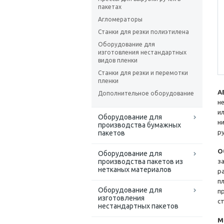
пакетах
Агломераторы
Станки для резки полиэтилена
Оборудование для
изготовления нестандартных
видов пленки
Станки для резки и перемотки
пленки
А
Дополнительное оборудование
н
и
Оборудование для
н
производства бумажных
р
пакетов
О
Оборудование для
производства пакетов из
з
нетканых материалов
р
п
Оборудование для
п
изготовления
с
нестандартных пакетов
М