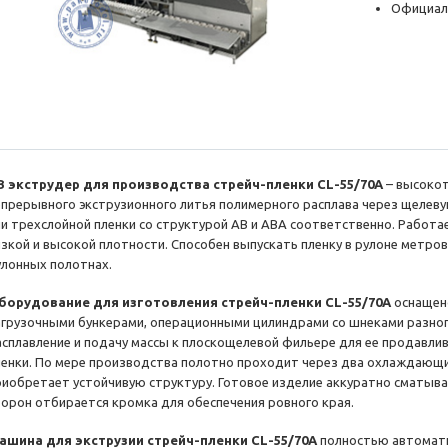
Официал
В экструдер для производства стрейч-пленки CL-55/70A
– высокот
епрерывного экструзионного литья полимерного расплава через щелеву
ли трехслойной пленки со структурой АВ и АВА соответственно. Работ
изкой и высокой плотности. Способен выпускать пленку в рулоне метро
улонных полотнах.
борудование для изготовления стрейч-пленки CL-55/70A
оснащен
агрузочными бункерами, операционными цилиндрами со шнеками разног
асплавление и подачу массы к плоскощелевой фильере для ее продавли
ленки. По мере производства полотно проходит через два охлаждающих 
риобретает устойчивую структуру. Готовое изделие аккуратно сматывае
торон отбирается кромка для обеспечения ровного края.
ашина для экструзии стрейч-пленки CL-55/70A
полностью автомати