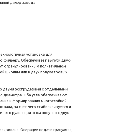
ьный дилер завода
ехнологичная установка для
ю фильеру. Обеспечивает выпуск двух-
ает с гранулированным полиэтиленом
вой ширины или в двух полуметровых
о двумя экструдерами с отдельными
о диаметра. Оба узла обеспечивают
вания и формирования многослойной
вала, за счет чего стабилизируется и
тся в рулон, при этом попутно с двух
зирована. Операции подачи гранулята,