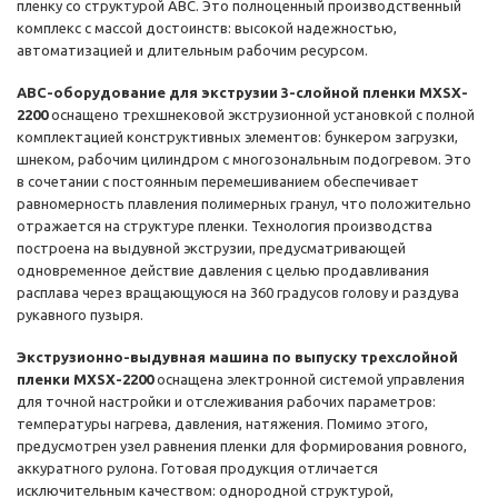
пленку со структурой АВС. Это полноценный производственный
комплекс с массой достоинств: высокой надежностью,
автоматизацией и длительным рабочим ресурсом.
АВС-оборудование для экструзии 3-слойной пленки MXSX-
2200
оснащено трехшнековой экструзионной установкой с полной
комплектацией конструктивных элементов: бункером загрузки,
шнеком, рабочим цилиндром с многозональным подогревом. Это
в сочетании с постоянным перемешиванием обеспечивает
равномерность плавления полимерных гранул, что положительно
отражается на структуре пленки. Технология производства
построена на выдувной экструзии, предусматривающей
одновременное действие давления с целью продавливания
расплава через вращающуюся на 360 градусов голову и раздува
рукавного пузыря.
Экструзионно-выдувная машина по выпуску трехслойной
пленки MXSX-2200
оснащена электронной системой управления
для точной настройки и отслеживания рабочих параметров:
температуры нагрева, давления, натяжения. Помимо этого,
предусмотрен узел равнения пленки для формирования ровного,
аккуратного рулона. Готовая продукция отличается
исключительным качеством: однородной структурой,