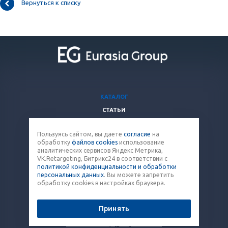
Вернуться к списку
КАТАЛОГ
СТАТЬИ
ВОПРОСЫ И ОТВЕТЫ
Пользуясь сайтом, вы даете
согласие
на
КОМПАНИЯ
обработку
файлов cookies
использование
КОНТАКТЫ
аналитических сервисов Яндекс Метрика,
VK.Retargeting, Битрикс24 в соответствии с
политикой конфиденциальности и обработки
8 (800) 707-12-53
персональных данных
. Вы можете запретить
обработку cookies в настройках браузера.
paket@eq-mail.ru
Принять
© 2026 Все права защищены.
Политика конфиденциальности