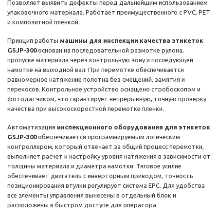
Позволяет выявить дефекты перед дальнейшим использованием
упаковочного материала. Работает преимущественного с PVC, PET
и композитной пленкой.
Принцип работы
машины для инспекции качества этикеток
GSJP-300
основан на последовательной размотке рулона,
пропуске материала через контрольную зону и последующей
намотке на выходной вал. При перемотке обеспечивается
равномерное натяжение полотна без смещений, замятия и
перекосов. Контрольное устройство оснащено стробоскопом и
фотодатчиком, что гарантирует непрерывную, точную проверку
качества при высокоскоростной перемотке пленки.
Автоматизация
инспекционного оборудования для этикеток
GSJP-300
обеспечивается программируемым логическим
контроллером, который отвечает за общий процесс перемотки,
выполняет расчет и настройку уровня натяжения в зависимости от
толщины материала и диаметра намотки. Тяговое усилие
обеспечивает двигатель с инверторным приводом, точность
позиционирования втулки регулирует система EPC. Для удобства
все элементы управления вынесены в отдельный блок и
расположены в быстром доступе для оператора.