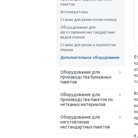
пакетах
Агломераторы
Станки для резки полиэтилена
Оборудование для
изготовления нестандартных
видов пленки
Станки для резки и перемотки
пленки
С
Дополнительное оборудование
о
у
Оборудование для
п
производства бумажных
т
пакетов
В
Оборудование для
производства пакетов из
п
нетканых материалов
р
п
Оборудование для
п
изготовления
г
нестандартных пакетов
К