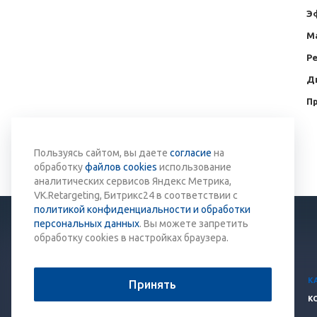
Э
М
Р
Д
П
Вернуться к списку
Пользуясь сайтом, вы даете
согласие
на
обработку
файлов cookies
использование
аналитических сервисов Яндекс Метрика,
VK.Retargeting, Битрикс24 в соответствии с
политикой конфиденциальности и обработки
персональных данных
. Вы можете запретить
обработку cookies в настройках браузера.
© 2026 Все права защищены.
К
Принять
Политика конфиденциальности
К