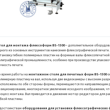
тол для монтажа флексоформ BS-1500
– дополнительное оборудов
дного из основных инструментов нанесения флексографической печати
становку гибких полимерных пластин на формные валы флексопечатной
олиграфической промышленности, особенно при производстве упаковоч
очность печати.
о время работы на
монтажном столе для печатных форм BS-1500
о
олимерную пластину на вал, используя две видеокамеры с высоким разр
асположены по обе стороны формы, перемещаются по направляющим р
озиционирование, многократное увеличение исходного изображения, ч
роцесс монтажа. Вал приводится в движение мотор-редуктором для ра
ибкой пластины.
 достоинствам
оборудования для установки флексографических 