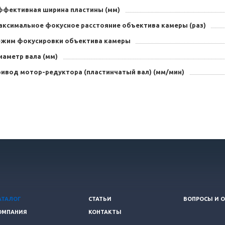
ффективная ширина пластины (мм)
аксимальное фокусное расстояние объектива камеры (раз)
ежим фокусировки объектива камеры
иаметр вала (мм)
ривод мотор-редуктора (пластинчатый вал) (мм/мин)
АТАЛОГ
СТАТЬИ
ВОПРОСЫ И 
ОМПАНИЯ
КОНТАКТЫ