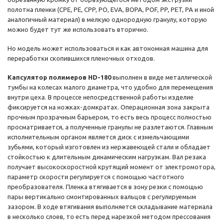
полотна пленки (CPE, PE, CPP, PO, EVA, BOPA, POF, PP, PET, PA и иной
аналогичный материал) в мелкую однородную гранулу, которую
можно будет тут же использовать вторично.
Но модель может использоваться и как автономная машина для
переработки скопившихся пленочных отходов.
Капсулятор полимеров HD-180
выполнен в виде металлической
тумбы на колесах малого диаметра, что удобно для перемещения
внутри цеха. В процессе непосредственной работы изделие
фиксируется на ножках-домкратах. Операционная зона закрыта
прочным прозрачным барьером, то есть весь процесс полностью
просматривается, а полученные гранулы не разлетаются. Главным
исполнительным органом является диск с измельчающими
зубьями, который изготовлен из нержавеющей стали и обладает
стойкостью к длительным динамическим нагрузкам. Вал резака
получает высокоскоростной крутящий момент от электромотора,
параметр скорости регулируется с помощью частотного
преобразователя. Пленка втягивается в зону резки с помощью
пары вертикально смонтированных вальцов с регулируемым
зазором. В ходе втягивания выполняется складывание материала
в несколько слоев, то есть перед нарезкой методом прессования