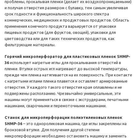
проблемы, прокалывая пленки (делает их воздухопроницаемыми)
и получая отверстия размером с булавку, тем самым увеличивая
срок годности и функциональность широкого спектра
коммерческих, медицинских и продуктовых продуктов. Область
применения конечного продукта варьируется от упаковки
пищевых продуктов (для фруктов, овощей), упаковки для
цветоводства или для таких технических продуктов, как
фильтрующие материалы.
Горячий микроперфоратор для пластиковых пленок SHMP-
36
использует нагретые иглы для прокалывания отверстий в
пленке. Втулки острых игл нагревают до высокой температуры,
прежде чем пленка натягивается на их поверхность. При контакте
с нагретыми иглами пленка плавится и оставляет армированные
отверстия. У каждого такого отверстия края оплавлены и не
подвержены расползанию. Чрезвычайно универсальные, эти
машины могут применяться в связке с экструдерами, печатными
машинами, сварочными и перемоточными машинами.
Станок для микроперфорации полиэтиленовых пленок
SHMP-36
– это однороликовая машина, где иглы закреплены на
бронзовой втулке. Для получения другой степени
микроперфорации необходимо остановить машину и заменить