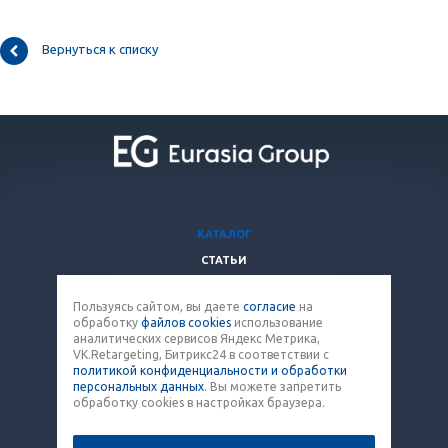
Вернуться к списку
КАТАЛОГ
СТАТЬИ
ВОПРОСЫ И ОТВЕТЫ
Пользуясь сайтом, вы даете
согласие
на
КОМПАНИЯ
обработку
файлов cookies
использование
КОНТАКТЫ
аналитических сервисов Яндекс Метрика,
VK.Retargeting, Битрикс24 в соответствии с
политикой конфиденциальности и обработки
8 (800) 707-12-53
персональных данных
. Вы можете запретить
обработку cookies в настройках браузера.
paket@eq-mail.ru