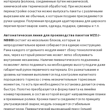
материала (волокна, соединенные путем механической,
химической или термической обработки). При несложной
перенастройке оснастки можно выпускать пакеты с различными
вырезами или же обычные, к которым позднее присоединяются
ручки-шнурки. Полученная продукция адаптирована для широкого
перечня промтоваров: книги, одежда, подарки, сувениры и т.п.
Автоматическая линия для производства пакетов WZDJ-
NB800
состоит из нескольких блоков, которые за
непродолжительное время собираются в единую конструкцию.
Рама каждого отдельного модуля имеет сбоку технологический
люк, через который ремонтник может легко обслуживать
внутренние механизмы. Наличие пневматического подъемника
позволяет легко поднимать на необходимую высоту подачи даже
габаритный рулон первичного материала. Его разматывание и
уровень натяжения выполняется под контролем магнитного
порошкового тормоза с очень незначительным тормозным
моментом, то есть при необходимости остановка делается очень
быстро. Полотно преобразуется в форму пакета на линейке
конвертирования, в состав которой входят направляющие планки
и прижимные ролики. Кромки пакета соединяются по принципу
ультразвуковой сварки; модуль оснащается стабильным
генератором. Пневматический высекающий пресс (опция)