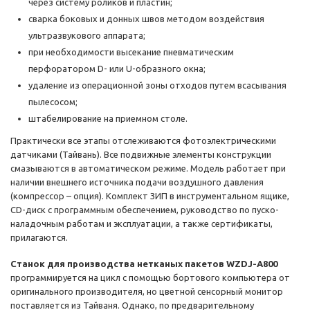
через систему роликов и пластин;
сварка боковых и донных швов методом воздействия
ультразвукового аппарата;
при необходимости высекание пневматическим
перфоратором D- или U-образного окна;
удаление из операционной зоны отходов путем всасывания
пылесосом;
штабелирование на приемном столе.
Практически все этапы отслеживаются фотоэлектрическими
датчиками (Тайвань). Все подвижные элементы конструкции
смазываются в автоматическом режиме. Модель работает при
наличии внешнего источника подачи воздушного давления
(компрессор – опция). Комплект ЗИП в инструментальном ящике,
CD-диск с программным обеспечением, руководство по пуско-
наладочным работам и эксплуатации, а также сертификаты,
прилагаются.
Станок для производства нетканых пакетов WZDJ-A800
программируется на цикл с помощью бортового компьютера от
оригинального производителя, но цветной сенсорный монитор
поставляется из Тайваня. Однако, по предварительному