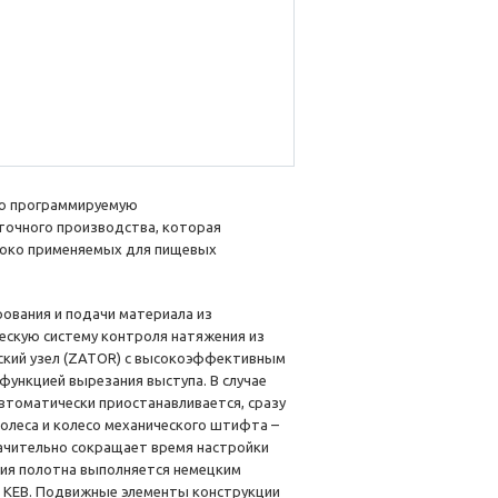
ую программируемую
точного производства, которая
роко применяемых для пищевых
ования и подачи материала из
ескую систему контроля натяжения из
нский узел (ZATOR) с высокоэффективным
ункцией вырезания выступа. В случае
втоматически приостанавливается, сразу
олеса и колесо механического штифта –
начительно сокращает время настройки
ния полотна выполняется немецким
д KEB. Подвижные элементы конструкции