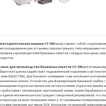
акетоделательная машина CY-290
представляет собой стационарн
лектрогидравлическую установку горизонтального типа непрерывно-по
опулярна у производителей бумажных пакетов с квадратным дном, ши
родуктов.
танок для производства бумажных пакетов CY-290
для позиционир
абаритного рулона задействует гидравлический подъемник и автоматич
талии (SELECTRA). Для бокового склеивания тоже используется италья
кономичным соплом. Устройство для формирования бумажной трубки с ф
рекращения подачи материала или затора на линии, подача материала а
е срабатывает сигнализация. Центральный зажим, зажим барабанного к
то единая механическая конструкция с синхронной регулировкой, что з
ри переходе на иной типоразмер пакета. Отслеживание позиционирова
отоэлектрическим датчиком SICK. Используется немецкий сервоприво