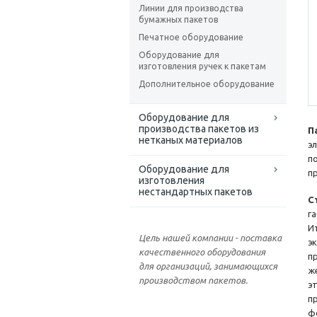
Линии для производства
бумажных пакетов
Печатное оборудование
Оборудование для
изготовления ручек к пакетам
Дополнительное оборудование
Оборудование для
производства пакетов из
П
нетканых материалов
э
п
Оборудование для
п
изготовления
нестандартных пакетов
С
г
И
Цель нашей компании - поставка
э
качественного оборудования
п
для организаций, занимающихся
ж
производством пакетов.
э
п
ф