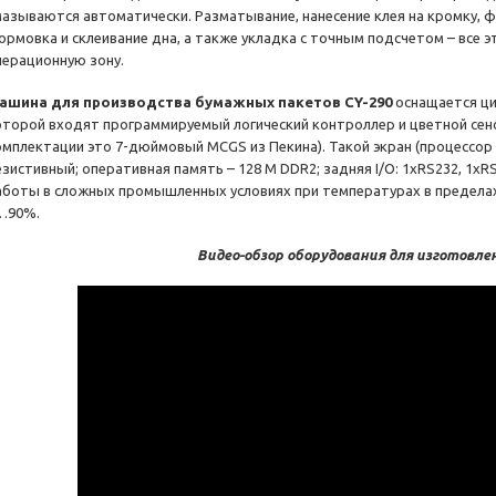
мазываются автоматически. Разматывание, нанесение клея на кромку, ф
ормовка и склеивание дна, а также укладка с точным подсчетом – все э
перационную зону.
ашина для производства бумажных пакетов CY-290
оснащается ци
оторой входят программируемый логический контроллер и цветной сен
омплектации это 7-дюймовый MCGS из Пекина). Такой экран (процессор 
зистивный; оперативная память – 128 М DDR2; задняя I/O: 1xRS232, 1xR
аботы в сложных промышленных условиях при температурах в пределах
…90%.
Видео-обзор оборудования для изготовле