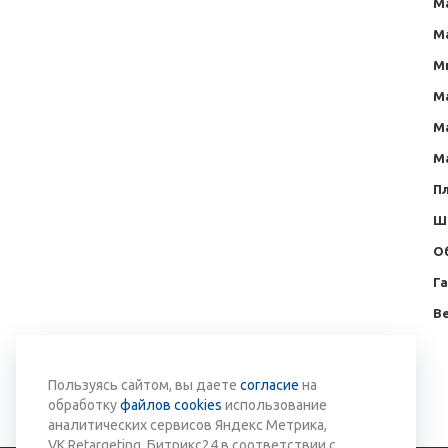
М
М
М
М
М
М
Пл
Ш
О
Г
Ве
Вернуться к списку
Пользуясь сайтом, вы даете
согласие
на
обработку
файлов cookies
использование
аналитических сервисов Яндекс Метрика,
VK.Retargeting, Битрикс24 в соответствии с