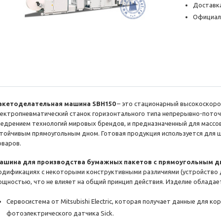
Доставка
Официал
акетоделательная машина SBH150
– это стационарный высокоскор
лектропневматический станок горизонтального типа непрерывно-поточ
недрением технологий мировых брендов, и предназначенный для массо
стойчивым прямоугольным дном. Готовая продукция используется для 
оваров.
ашина для производства бумажных пакетов с прямоугольным д
одификациях с некоторыми конструктивными различиями (устройство дл
ощностью, что не влияет на общий принцип действия. Изделие облада
Сервосистема от Mitsubishi Electric, которая получает данные для к
фотоэлектрического датчика Sick.