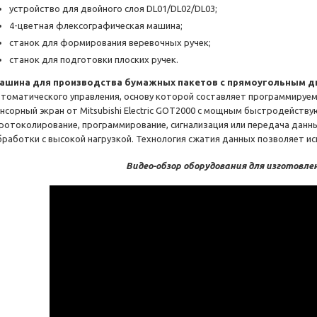
устройство для двойного слоя DL01/DL02/DL03;
4-цветная флексографическая машина;
станок для формирования веревочных ручек;
станок для подготовки плоских ручек.
ашина для производства бумажных пакетов с прямоугольным д
втоматического управления, основу которой составляет программируем
енсорный экран от Mitsubishi Electric GOT2000 с мощным быстродейств
протоколирование, программирование, сигнализация или передача данны
бработки с высокой нагрузкой. Технология сжатия данных позволяет и
Видео-обзор оборудования для изготовле