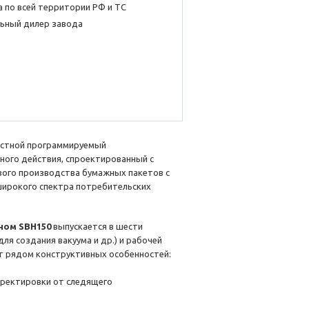
 по всей территории РФ и ТС
ьный дилер завода
остной программируемый
ного действия, спроектированный с
вого производства бумажных пакетов с
широкого спектра потребительских
ном SBH150
выпускается в шести
я создания вакуума и др.) и рабочей
ет рядом конструктивных особенностей:
орректировки от следящего