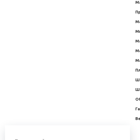
М
П
М
М
М
М
М
Пл
Ш
Ш
О
Г
Ве
Вернуться к списку