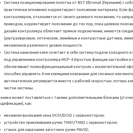
Система позиционирования полотна от BST Eltromat (Германия) с со
практически мгновенно корректируют положение материала. Если ф
контроллером, отклоняется от своего целевого положения, то нап
приводом, корректирует положение до тех пор, пока целевое полож
дизайн контроллера облегчает прямое подключение; имеются соеди
(ультразвуковые, оптические, линейные и контрастные датчики, лин
механизмов различного уровня мощности.
Система нанесения клея сочетает в себе систему подачи холодного и
под управлением контроллера MCP-4 (простые функции настройки и
обеспечивает полнофункциональный контроль с исключительной эф
способен управлять 4-мя клеящими клапанами для сложных или мног
автоматически регулируется вместе с рабочей скоростью, потерь кл
чистки системы.
ехника может поставляться с такими дополнительными блоками (уточня
одификации), как:
механизм высекания окна DC01/DC02 с сервомотором;
устройство приклеивания ручек TM01/TM02 с сервомотором;
станок для нарезания заготовок ручек PAV02;