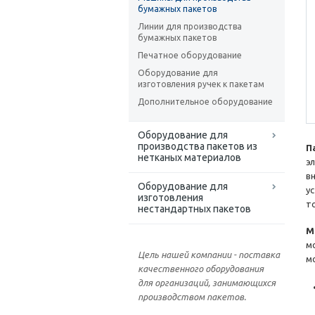
бумажных пакетов
Линии для производства
бумажных пакетов
Печатное оборудование
Оборудование для
изготовления ручек к пакетам
Дополнительное оборудование
Оборудование для
производства пакетов из
П
нетканых материалов
э
в
Оборудование для
у
изготовления
т
нестандартных пакетов
М
м
Цель нашей компании - поставка
м
качественного оборудования
для организаций, занимающихся
производством пакетов.