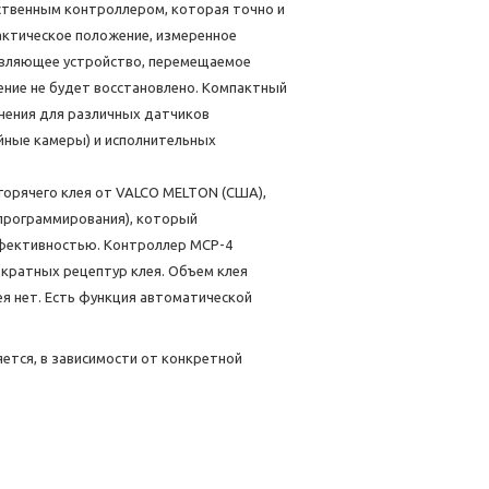
бственным контроллером, которая точно и
актическое положение, измеренное
равляющее устройство, перемещаемое
ение не будет восстановлено. Компактный
нения для различных датчиков
ейные камеры) и исполнительных
 горячего клея от VALCO MELTON (США),
 программирования), который
фективностью. Контроллер MCP-4
ократных рецептур клея. Объем клея
ея нет. Есть функция автоматической
ется, в зависимости от конкретной