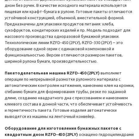
дном без ручек. В качестве исходного материала используется
пищевая или крафт-бумага в рулоне. Готовые пакеты отличаются
устойчивой конструкцией, объемной, вместительной формой.
Предназначены для упаковки продуктов питания: хлеба,
сухофруктов, кондитерских изделий и пр. Модель подходит для
массового производства одноразовой бумажной упаковки.
Технологические линии RZFD-450 (2PLY), RZFD-330 (2PLY) – это
оборудование одной серии с одинаковой компоновкой и
функциональностью. Версии отличаются размером пакетов,
шириной рулона бумаги, производительностью.
Пакетоделательная машина RZFD-450 (2PLY)
выполняет
операции по непрерывной размотке рулонного материала с
автоматическим контролем натяжения, нанесению клея на кромки,
сгибанию бумаги для формирования трубы, резке по заданной
длине, созданию квадратного дна с прессованием и нанесением
клеевого состава в донной части, что обеспечивает устойчивость
и герметичность пакета. Готовые изделия автоматически
выводятся из машины на ленточный конвейер.
Оборудование для изготовления бумажных пакетов с
квадратным дном RZFD-450 (2PLY)
оснащено гидроцилиндрами