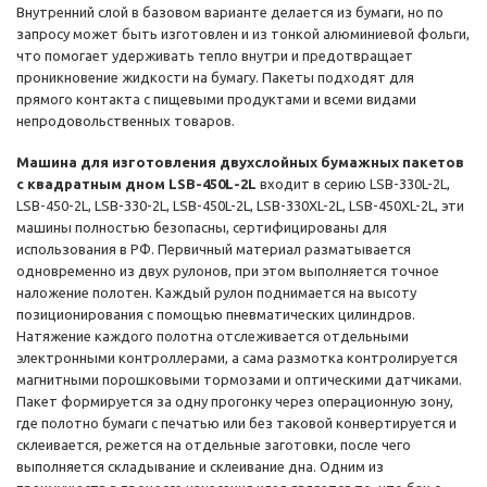
Внутренний слой в базовом варианте делается из бумаги, но по
запросу может быть изготовлен и из тонкой алюминиевой фольги,
что помогает удерживать тепло внутри и предотвращает
проникновение жидкости на бумагу. Пакеты подходят для
прямого контакта с пищевыми продуктами и всеми видами
непродовольственных товаров.
Машина для изготовления двухслойных бумажных пакетов
с квадратным дном LSB-450L-2L
входит в серию LSB-330L-2L,
LSB-450-2L, LSB-330-2L, LSB-450L-2L, LSB-330XL-2L, LSB-450XL-2L, эти
машины полностью безопасны, сертифицированы для
использования в РФ. Первичный материал разматывается
одновременно из двух рулонов, при этом выполняется точное
наложение полотен. Каждый рулон поднимается на высоту
позиционирования с помощью пневматических цилиндров.
Натяжение каждого полотна отслеживается отдельными
электронными контроллерами, а сама размотка контролируется
магнитными порошковыми тормозами и оптическими датчиками.
Пакет формируется за одну прогонку через операционную зону,
где полотно бумаги с печатью или без таковой конвертируется и
склеивается, режется на отдельные заготовки, после чего
выполняется складывание и склеивание дна. Одним из