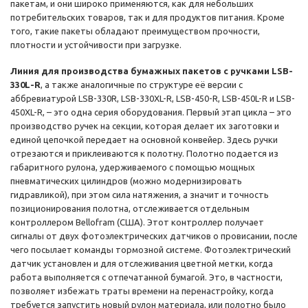
пакетам, и они широко применяются, как для небольших
потребительских товаров, так и для продуктов питания. Кроме
того, такие пакеты обладают преимуществом прочности,
плотности и устойчивости при загрузке.
Линия для производства бумажных пакетов с ручками LSB-
330L-R
, а также аналогичные по структуре её версии с
аббревиатурой LSB-330R, LSB-330XL-R, LSB-450-R, LSB-450L-R и LSB-
450XL-R, – это одна серия оборудования. Первый этап цикла – это
производство ручек на секции, которая делает их заготовки и
единой цепочкой передает на основной конвейер. Здесь ручки
отрезаются и приклеиваются к полотну. Полотно подается из
габаритного рулона, удерживаемого с помощью мощных
пневматических цилиндров (можно модернизировать
гидравликой), при этом сила натяжения, а значит и точность
позиционирования полотна, отслеживается отдельным
контроллером Bellofram (США). Этот контроллер получает
сигналы от двух фотоэлектрических датчиков о провисании, после
чего посылает команды тормозной системе. Фотоэлектрический
датчик установлен и для отслеживания цветной метки, когда
работа выполняется с отпечатанной бумагой. Это, в частности,
позволяет избежать траты времени на перенастройку, когда
требуется запустить новый рулон материала, или полотно было