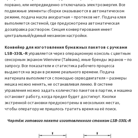
порвано, или непредвиденно отключалась электроэнергия. Все
подвижные элементы сборки смазываются в автоматическом
режиме, подача масла аккуратная – протеков нет. Подача клея
выполняется системой, где предусмотрена автоматическая
дозаправка раствором. Секция конвертирования имеет
центральный/единый механизм настройки.
Конвейер для изготовления бумажных пакетов с ручками
LSB-330L-R
управляется через операционную консоль с цветным
сенсорным экраном Wienview (Тайвань), иные бренды экранов – по
запросу. Все показатели и статистика рабочего процесса
выдаются на экран в режиме реального времени. Подача
материала выполняется с помощью серводвигателя – размеры
мешка можно менять, не останавливая линию. В системе
управления можно задать количество пакетов в партии, и машина
остановит работу, когда предел будет достигнут. Кнопки
экстренной остановки предусмотрены в нескольких местах,
чтобы оператору не пришлось тратить время на её поиск.
Чертёж готового пакета изготовленного станком LSB-330L-R