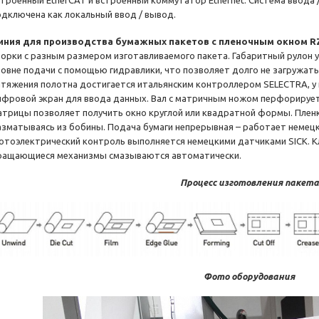
строенный EtherCAT и встроенный коммутатор Ethernet. Система ввода
одключена как локальный ввод / вывод.
иния для производства бумажных пакетов с пленочным окном 
борки с разным размером изготавливаемого пакета. Габаритный рулон 
ровне подачи с помощью гидравлики, что позволяет долго не загружат
атяжения полотна достигается итальянским контроллером SELECTRA, у
ифровой экран для ввода данных. Вал с матричным ножом перфорирует 
атрицы позволяет получить окно круглой или квадратной формы. Плен
азматываясь из бобины. Подача бумаги непрерывная – работает немец
отоэлектрический контроль выполняется немецкими датчиками SICK. К
ращающиеся механизмы смазываются автоматически.
Процесс изготовления пакета
Фото оборудования