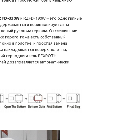
 / вывода 1000 может быть напрямую
RZFD-330W
и RZFD-190W – это однотипные
удерживается и позиционируется на
ь новый рулон материала. Отслеживание
 которого тоже есть собственный
окно в полотне, и простая замена
ка накладывается поверх полотна,
кий серводвигатель REXROTH.
лей дозаправляется автоматически.