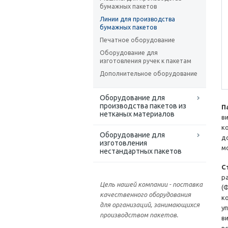
бумажных пакетов
Линии для производства
бумажных пакетов
Печатное оборудование
Оборудование для
изготовления ручек к пакетам
Дополнительное оборудование
Оборудование для
производства пакетов из
П
нетканых материалов
в
к
Оборудование для
д
изготовления
м
нестандартных пакетов
С
р
Цель нашей компании - поставка
(
качественного оборудования
к
для организаций, занимающихся
у
производством пакетов.
в