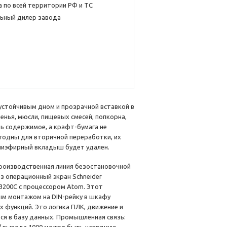
 по всей территории РФ и ТС
ьный дилер завода
 устойчивым дном и прозрачной вставкой в
нья, мюсли, пищевых смесей, попкорна,
ь содержимое, а крафт-бумага не
игодны для вторичной переработки, их
лиэфирный вкладыш будет удален.
производственная линия безостановочной
 операционный экран Schneider
3200C с процессором Atom. Этот
ым монтажом на DIN-рейку в шкафу
 функций. Это логика ПЛК, движение и
ся в базу данных. Промышленная связь: