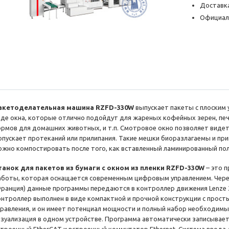
Доставка
Официал
акетоделательная машина RZFD-330W
выпускает пакеты с плоским
иде окна, которые отлично подойдут для жареных кофейных зерен, пече
ормов для домашних животных, и т.п. Смотровое окно позволяет видет
опускает протеканий или прилипания. Такие мешки биоразлагаемы и пр
ожно компостировать после того, как вставленный ламинированный по
танок для пакетов из бумаги с окном из пленки RZFD-330W
– это 
аботы, которая оснащается современным цифровым управлением. Через
Франция) данные программы передаются в контроллер движения Lenze 
онтроллер выполнен в виде компактной и прочной конструкции с прост
правления, и он имеет потенциал мощности и полный набор необходимых
изуализация в одном устройстве. Программа автоматически записывает