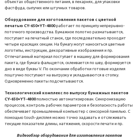
объектах общественного питания, в пекарнях, для упаковки
фастфуда, сыпучих или штучных товаров.
Оборудование для изготовления пакетов с цветной
печатью CY-650+YT-4800
работает по принципу непрерывно-
поточного производства. Бумажное полотно разматывается,
поступает на печатный станок, где последовательно проходит
четыре красящих секции. На бумагу могут наноситься цветные
логотипы, инструкции, декоративные изображения и пр.
Отпечатанный материал поступает в машину для формирования
пакета, где бумага фальцуется, склеивается по шву, формируется
дно в виде буквы V. По окончании обработки готовые изделия
поштучно поступают на выгрузку и укладываются в стопку.
Одновременно пакеты подсчитываются.
Технологический комплекс по выпуску бумажных пакетов
CY-650+YT-4800
полностью автоматизирован. Синхронизацию
процессов, контроль рабочих параметров и безопасность работы
обеспечивает промышленный компьютер с сенсорной панелью. С
помощью touch-дисплея можно точно задавать и отслеживать
текущие показатели длины, натяжения, скорости печати и пр.
Видеообзор оборудования для изготовления пакетов