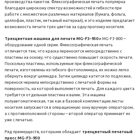
производства пакетов. Флексографическая печать популярна
благодаря широкому спектру возможностей и гибкости при
работе с множеством различных материалов (бумага, фольга,
целлофан, пластик, нетканый материал), и это изделие предлагает
возможность печати трех цветов за одну прогонку носителя.
Трехцветная машина для печати MG-F3-950
и MG-F3-800 –
оборудование одной серии. Флексографическая печать
отличается тем, что краска переносится непосредственно с
пластины на основу, что существенно повышает скорость печати.
Поскольку пластины, используемые при флексографической
печати, изготовлены из гибкого фотополимера, их можно легко
обернуть вокруг цилиндра. Затем цилиндр катится по подложке,
перенося чернила непосредственно с печатной формы на
поверхность, на которой выполняется печать. Для каждого цвета
требуется отдельная пластина и валик. Эта машина
полуавтоматическая, так как в базовой комплектации листы
носителя запускаются в операционную зону вручную оператором,
а с противоположной стороны – второй оператор принимает их
уже с печатью.
Ряд преимуществ, которыми обладает
трехцветный печатный
пресс MG-F3-950
: