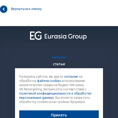
Вернуться к списку
КАТАЛОГ
СТАТЬИ
ВОПРОСЫ И ОТВЕТЫ
Пользуясь сайтом, вы даете
согласие
на
КОМПАНИЯ
обработку
файлов cookies
использование
КОНТАКТЫ
аналитических сервисов Яндекс Метрика,
VK.Retargeting, Битрикс24 в соответствии с
политикой конфиденциальности и обработки
8 (800) 707-12-53
персональных данных
. Вы можете запретить
обработку cookies в настройках браузера.
paket@eq-mail.ru
Принять
© 2026 Все права защищены.