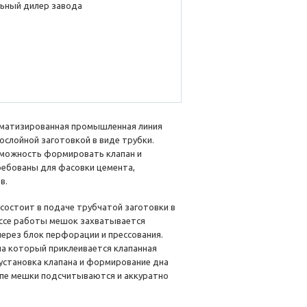
ьный дилер завода
матизированная промышленная линия
слойной заготовкой в виде трубки.
зможность формировать клапан и
ребованы для фасовки цемента,
в.
состоит в подаче трубчатой заготовки в
ессе работы мешок захватывается
ерез блок перфорации и прессования.
на который приклеивается клапанная
, установка клапана и формирование дна
апе мешки подсчитываются и аккуратно