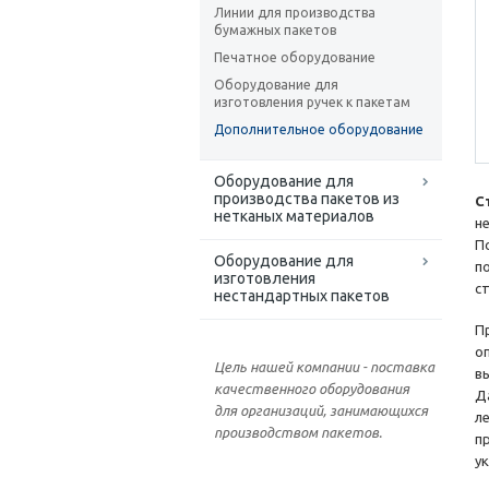
Линии для производства
бумажных пакетов
Печатное оборудование
Оборудование для
изготовления ручек к пакетам
Дополнительное оборудование
Оборудование для
производства пакетов из
С
нетканых материалов
н
П
Оборудование для
п
изготовления
с
нестандартных пакетов
П
о
Цель нашей компании - поставка
в
качественного оборудования
Д
для организаций, занимающихся
л
производством пакетов.
п
у