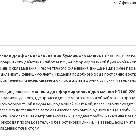
Официал
танок для формирования дна бумажного мешка HD100-220
– авто
епрерывного действия. Работает с уже сформированной бумажной много
омимо складывания и герметичного склеивания днища мешка имеет во
одклеивать финишную ленту. Изделия подобного рода постоянно вост
троительных смесей, химической продукции и других сыпучих материало
ринцип действия
машины для формирования дна мешка HD100-220
перационную зону, где происходит ее многоэтапная обработка. В проц
ысокоскоростной вакуумной подающей системой, после чего проходит ч
алее осуществляется автоматическое открытие одного конца трубки, 
ента. Все операции синхронизированы, а подача трубки, нанесение клея
роисходят последовательно без остановки линии. На завершающем эт
кладываются в стопу.